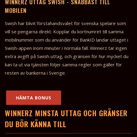
WINNERZ UTTAG SWISH - SNABBAST TILL
MOBILEN
Swish har blivit förstahandsvalet för svenska spelare som
vill se pengarna direkt. Kopplar du kortnumret till samma
mobilnummer som du använder för BankID landar uttaget i
Swish-appen inom minuter i normala fall. Winnerz tar ingen
extra avgift på Swish-uttag, och gränsen för hur mycket du
kan ta ut via tjänsten följer samma regler som gäller för
resten av bankerna i Sverige.
HÄMTA BONUS
WINNERZ MINSTA UTTAG OCH GRÄNSER
DU BÖR KÄNNA TILL