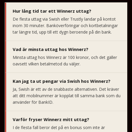
Hur lång tid tar ett Winnerz uttag?
De flesta uttag via Swish eller Trustly landar på kontot
inom 30 minuter. Banköverföringar och kortbetalningar
tar längre tid, upp till ett dygn beroende på din bank.
Vad är minsta uttag hos Winnerz?
Minsta uttag hos Winnerz är 100 kronor, och det gäller
oavsett vilken betalmetod du väljer.
Kan jag ta ut pengar via Swish hos Winnerz?
Ja, Swish är ett av de snabbaste alternativen. Det kräver
att ditt mobilnummer är kopplat till samma bank som du
använder för BankID.
Varför fryser Winnerz mitt uttag?
I de flesta fall beror det på en bonus som inte är