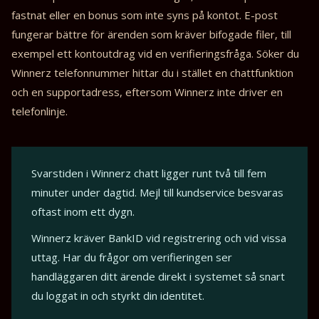
fastnat eller en bonus som inte syns på kontot. E-post
fungerar bättre för ärenden som kräver bifogade filer, till
exempel ett kontoutdrag vid en verifieringsfråga. Söker du
Winnerz telefonnummer hittar du i stället en chattfunktion
och en supportadress, eftersom Winnerz inte driver en
telefonlinje.
Svarstiden i Winnerz chatt ligger runt två till fem
minuter under dagtid. Mejl till kundservice besvaras
oftast inom ett dygn.
Winnerz kräver BankID vid registrering och vid vissa
uttag. Har du frågor om verifieringen ser
handläggaren ditt ärende direkt i systemet så snart
du loggat in och styrkt din identitet.