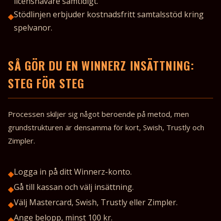
licenshavare samtidigt.
Stödlinjen erbjuder kostnadsfritt samtalsstöd kring
spelvanor.
SÅ GÖR DU EN WINNERZ INSÄTTNING:
STEG FÖR STEG
Processen skiljer sig något beroende på metod, men
grundstrukturen är densamma för kort, Swish, Trustly och
Zimpler.
Logga in på ditt Winnerz-konto.
Gå till kassan och välj insättning.
Välj Mastercard, Swish, Trustly eller Zimpler.
Ange belopp, minst 100 kr.