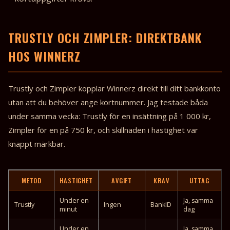
TRUSTLY OCH ZIMPLER: DIREKTBANK
HOS WINNERZ
Trustly och Zimpler kopplar Winnerz direkt till ditt bankkonto
utan att du behöver ange kortnummer. Jag testade båda
under samma vecka: Trustly för en insättning på 1 000 kr,
Zimpler för en på 750 kr, och skillnaden i hastighet var
knappt märkbar.
METOD
HASTIGHET
AVGIFT
KRAV
UTTAG
Under en
Ja, samma
Trustly
Ingen
BankID
minut
dag
Under en
Ja, samma