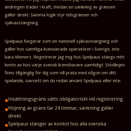
ändringen träder i kraft, medan en sänkning av gränsen
gäller direkt. Samma logik styr tidsgränser och
självavstängning.
Spelpaus fungerar som en nationell självavstängning och
gäller hos samtliga licensierade operatörer i Sverige, inte
bara Winnerz. Registrerar jag mig hos Spelpaus stängs mitt
konto av hos varje svensk licenshavare samtidigt. Stödlinjen
finns tillgänglig för dig som vill prata med någon om ditt
spelande, oavsett om du redan använt Spelpaus eller inte.
Insättningsgräns sätts obligatoriskt vid registrering.
Höjning av gräns tar 24 timmar, sänkning gäller
direkt.
Spelpaus stänger av kontot hos alla svenska