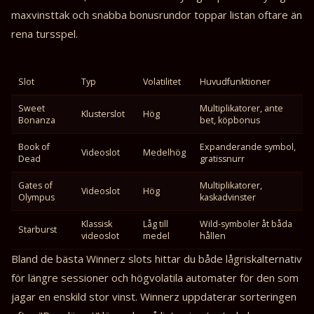
maxvinsttak och snabba bonusrundor toppar listan oftare än
rena tursspel.
Slot
Typ
Volatilitet
Huvudfunktioner
Sweet
Multiplikatorer, ante
Klusterslot
Hög
Bonanza
bet, köpbonus
Book of
Expanderande symbol,
Videoslot
Medelhög
Dead
gratissnurr
Gates of
Multiplikatorer,
Videoslot
Hög
Olympus
kaskadvinster
Klassisk
Låg till
Wild-symboler åt båda
Starburst
videoslot
medel
hållen
Bland de bästa Winnerz slots hittar du både lågriskalternativ
för längre sessioner och högvolatila automater för den som
jagar en enskild stor vinst. Winnerz uppdaterar sorteringen