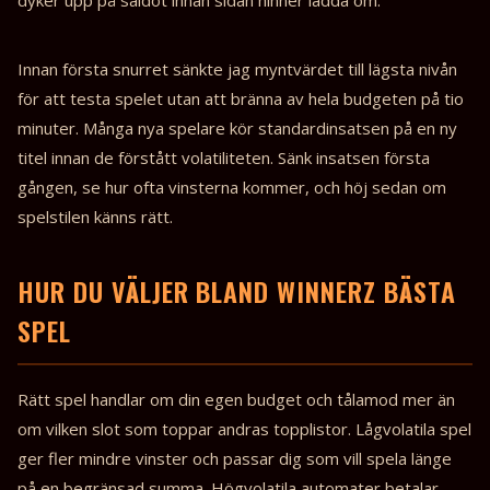
dyker upp på saldot innan sidan hinner ladda om.
Innan första snurret sänkte jag myntvärdet till lägsta nivån
för att testa spelet utan att bränna av hela budgeten på tio
minuter. Många nya spelare kör standardinsatsen på en ny
titel innan de förstått volatiliteten. Sänk insatsen första
gången, se hur ofta vinsterna kommer, och höj sedan om
spelstilen känns rätt.
HUR DU VÄLJER BLAND WINNERZ BÄSTA
SPEL
Rätt spel handlar om din egen budget och tålamod mer än
om vilken slot som toppar andras topplistor. Lågvolatila spel
ger fler mindre vinster och passar dig som vill spela länge
på en begränsad summa. Högvolatila automater betalar