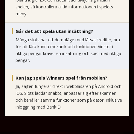
spelen, så kontrollera alltid informationen i spelets
meny.
Går det att spela utan insättning?
Många slots har ett demoläge med låtsaskrediter, bra
för att lära känna mekanik och funktioner. Vinster i
riktiga pengar kräver en insättning och spel med riktiga
pengar.
Kan jag spela Winnerz spel från mobilen?
Ja, sajten fungerar direkt i webbläsaren på Android och
iOS. Slots laddar snabbt, anpassar sig efter skärmen
och behåller samma funktioner som på dator, inklusive
inloggning med BankID.