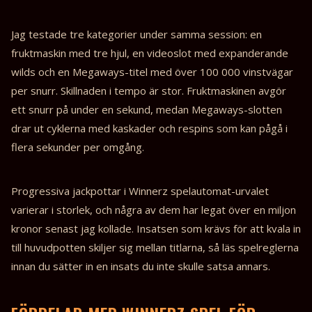
Jag testade tre kategorier under samma session: en
fruktmaskin med tre hjul, en videoslot med expanderande
wilds och en Megaways-titel med över 100 000 vinstvägar
per snurr. Skillnaden i tempo är stor. Fruktmaskinen avgör
ett snurr på under en sekund, medan Megaways-slotten
drar ut cyklerna med kaskader och respins som kan pågå i
flera sekunder per omgång.
Progressiva jackpottar i Winnerz spelautomat-urvalet
varierar i storlek, och några av dem har legat över en miljon
kronor senast jag kollade. Insatsen som krävs för att kvala in
till huvudpotten skiljer sig mellan titlarna, så läs spelreglerna
innan du sätter in en insats du inte skulle satsa annars.