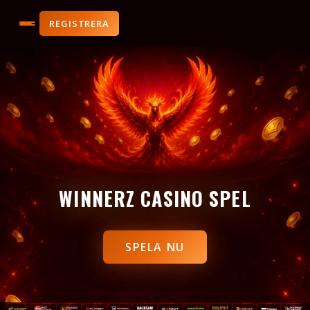
REGISTRERA
WINNERZ CASINO SPEL
SPELA NU