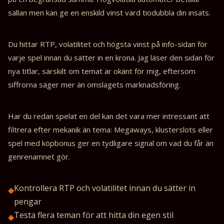
sällan men kan ge en enskild vinst värd tiodubbla din insats.
Du hittar RTP, volatilitet och högsta vinst på info-sidan för
varje spel innan du sätter in en krona. Jag läser den sidan för
nya titlar, särskilt om temat är okänt för mig, eftersom
siffrorna säger mer än omslagets marknadsföring.
Har du redan spelat en del kan det vara mer intressant att
filtrera efter mekanik än tema: Megaways, klusterslots eller
spel med köpbonus ger en tydligare signal om vad du får än
genrenamnet gör.
Kontrollera RTP och volatilitet innan du sätter in
pengar
Testa flera teman för att hitta din egen stil