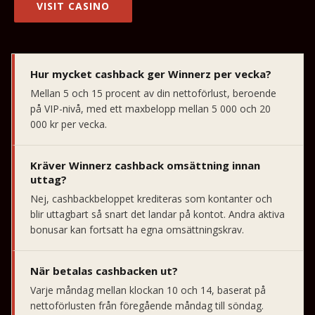
VISIT CASINO
Hur mycket cashback ger Winnerz per vecka?
Mellan 5 och 15 procent av din nettoförlust, beroende
på VIP-nivå, med ett maxbelopp mellan 5 000 och 20
000 kr per vecka.
Kräver Winnerz cashback omsättning innan
uttag?
Nej, cashbackbeloppet krediteras som kontanter och
blir uttagbart så snart det landar på kontot. Andra aktiva
bonusar kan fortsatt ha egna omsättningskrav.
När betalas cashbacken ut?
Varje måndag mellan klockan 10 och 14, baserat på
nettoförlusten från föregående måndag till söndag.