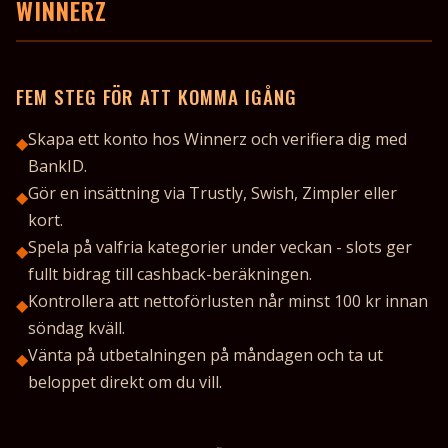
WINNERZ
FEM STEG FÖR ATT KOMMA IGÅNG
Skapa ett konto hos Winnerz och verifiera dig med
BankID.
Gör en insättning via Trustly, Swish, Zimpler eller
kort.
Spela på valfria kategorier under veckan - slots ger
fullt bidrag till cashback-beräkningen.
Kontrollera att nettoförlusten når minst 100 kr innan
söndag kväll.
Vänta på utbetalningen på måndagen och ta ut
beloppet direkt om du vill.