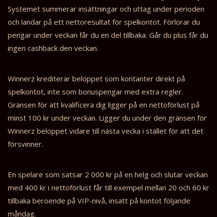
Systemet summerar insättningar och uttag under perioden
och landar på ett nettoresultat för spelkontot. Förlorar du
pengar under veckan får du en del tillbaka. Går du plus får du
ingen cashback den veckan.
Winnerz krediterar beloppet som kontanter direkt på
spelkontot, inte som bonuspengar med extra regler.
Gränsen för att kvalificera dig ligger på en nettoförlust på
minst 100 kr under veckan. Ligger du under den gränsen för
Winnerz beloppet vidare till nästa vecka i stället för att det
försvinner.
En spelare som satsar 2 000 kr på en helg och slutar veckan
med 400 kr i nettoförlust får till exempel mellan 20 och 60 kr
tillbaka beroende på VIP-nivå, insatt på kontot följande
måndag.