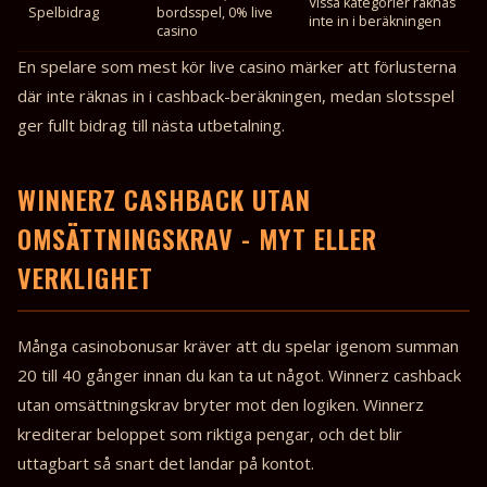
Vissa kategorier räknas
Spelbidrag
bordsspel, 0% live
inte in i beräkningen
casino
En spelare som mest kör live casino märker att förlusterna
där inte räknas in i cashback-beräkningen, medan slotsspel
ger fullt bidrag till nästa utbetalning.
WINNERZ CASHBACK UTAN
OMSÄTTNINGSKRAV - MYT ELLER
VERKLIGHET
Många casinobonusar kräver att du spelar igenom summan
20 till 40 gånger innan du kan ta ut något. Winnerz cashback
utan omsättningskrav bryter mot den logiken. Winnerz
krediterar beloppet som riktiga pengar, och det blir
uttagbart så snart det landar på kontot.