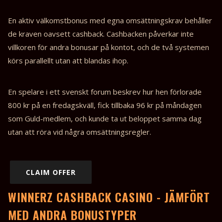
En aktiv välkomstbonus med egna omsättningskrav behåller
de kraven oavsett cashback. Cashbacken påverkar inte
villkoren för andra bonusar på kontot, och de två systemen
körs parallellt utan att blandas ihop.
En spelare i ett svenskt forum beskrev hur hen förlorade
800 kr på en fredagskväll, fick tillbaka 96 kr på måndagen
som Guld-medlem, och kunde ta ut beloppet samma dag
utan att röra vid några omsättningsregler.
CLAIM OFFER
WINNERZ CASHBACK CASINO - JÄMFÖRT
MED ANDRA BONUSTYPER